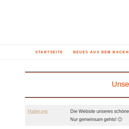
Skip
to
content
STARTSEITE
NEUES AUS DEM BACK
Unse
Hailer.org
Die Website unseres schönes
Nur gemeinsam gehts! 🙂