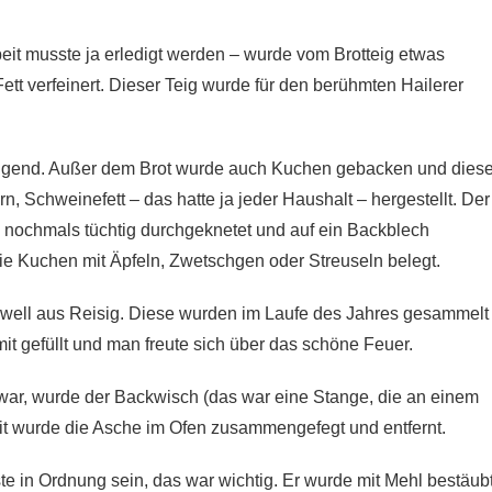
beit musste ja erledigt werden – wurde vom Brotteig etwas
 verfeinert. Dieser Teig wurde für den berühmten Hailerer
engend. Außer dem Brot wurde auch Kuchen gebacken und diese
rn, Schweinefett – das hatte ja jeder Haushalt – hergestellt. Der
nochmals tüchtig durchgeknetet und auf ein Backblech
ie Kuchen mit Äpfeln, Zwetschgen oder Streuseln belegt.
kwell aus Reisig. Diese wurden im Laufe des Jahres gesammelt
t gefüllt und man freute sich über das schöne Feuer.
 war, wurde der Backwisch (das war eine Stange, die an einem
t wurde die Asche im Ofen zusammengefegt und entfernt.
e in Ordnung sein, das war wichtig. Er wurde mit Mehl bestäubt