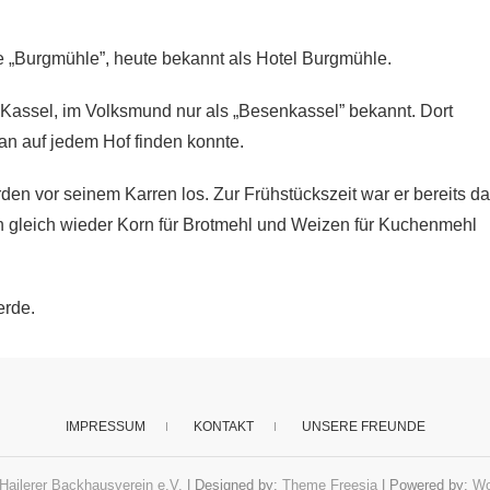
e „Burgmühle”, heute bekannt als Hotel Burgmühle.
Kassel, im Volksmund nur als „Besenkassel” bekannt. Dort
an auf jedem Hof finden konnte.
den vor seinem Karren los. Zur Frühstückszeit war er bereits da
 gleich wieder Korn für Brotmehl und Weizen für Kuchenmehl
erde.
IMPRESSUM
KONTAKT
UNSERE FREUNDE
Hailerer Backhausverein e.V.
| Designed by:
Theme Freesia
| Powered by:
Wo