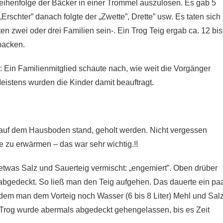
 Reihenfolge der Bäcker in einer Trommel auszulosen. Es gab 5
schter” danach folgte der „Zwette”, Drette” usw. Es taten sich
zwei oder drei Familien sein-. Ein Trog Teig ergab ca. 12 bis
backen.
: Ein Familienmitglied schaute nach, wie weit die Vorgänger
istens wurden die Kinder damit beauftragt.
t auf dem Hausboden stand, geholt werden. Nicht vergessen
e zu erwärmen – das war sehr wichtig.!!
twas Salz und Sauerteig vermischt: „engemiert”. Oben drüber
bgedeckt. So ließ man den Teig aufgehen. Das dauerte ein pa
ndem man dem Vorteig noch Wasser (6 bis 8 Liter) Mehl und Sal
m Trog wurde abermals abgedeckt gehengelassen, bis es Zeit