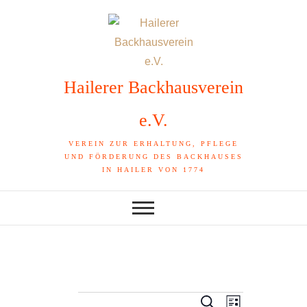
Skip
to
content
Hailerer Backhausverein
e.V.
VEREIN ZUR ERHALTUNG, PFLEGE
UND FÖRDERUNG DES BACKHAUSES
IN HAILER VON 1774
V
Veranstaltungen
V
S