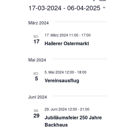
L
u
17-03-2024
 - 
06-04-2025
i
e
e
c
s
h
r
D
r
t
e
e
März 2024
a
a
a
t
n
17. März 2024 11:00
-
17:00
n
SO.
17
u
Hailerer Ostermarkt
s
s
m
t
t
w
Mai 2024
a
a
ä
l
5. Mai 2024 12:00
-
18:00
SO.
h
l
5
Vereinsausflug
t
l
t
u
e
u
Juni 2024
n
n
n
g
.
29. Juni 2024 12:00
-
21:00
SA.
29
g
Jubiläumsfeier 250 Jahre
A
Backhaus
e
n