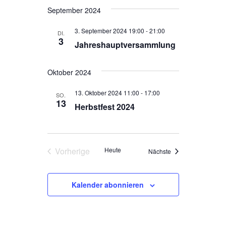
n
s
September 2024
S
i
3. September 2024 19:00
-
21:00
DI.
u
c
3
Jahreshauptversammlung
h
c
t
h
Oktober 2024
e
e
13. Oktober 2024 11:00
-
17:00
SO.
n
u
13
Herbstfest 2024
-
n
N
d
a
Vorherige
Heute
A
Veranstaltungen
Nächste
v
Veranstaltungen
n
i
Kalender abonnieren
s
g
i
a
c
t